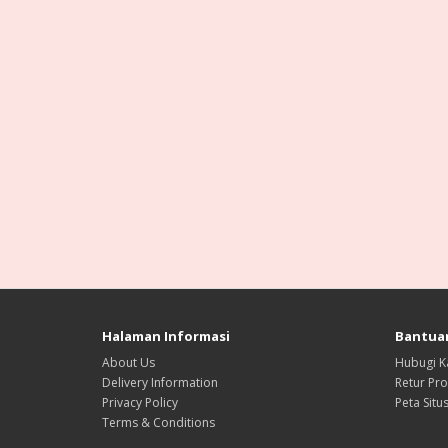
Halaman Informasi
Bantua
About Us
Hubugi K
Delivery Information
Retur Pr
Privacy Policy
Peta Situ
Terms & Conditions