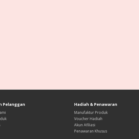
n Pelanggan
Hadiah & Penawaran
ami
Manufaktur Produk
oduk
Voucher Hadiah
s
Akun Afiliasi
Penawaran Khusus