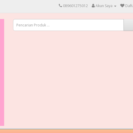
089601275012
Akun Saya
Daft