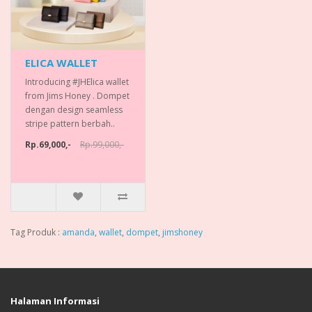
ELICA WALLET
Introducing #JHElica wallet
from Jims Honey . Dompet
dengan design seamless
stripe pattern berbah..
Rp.69,000,-
Rp.99,000,-
Tag Produk :
amanda
,
wallet
,
dompet
,
jimshoney
Halaman Informasi