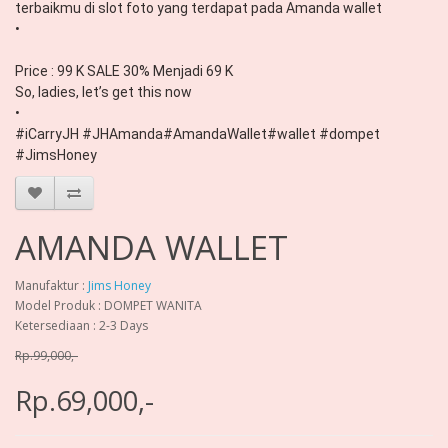
terbaikmu di slot foto yang terdapat pada Amanda wallet

•

Price : 99 K SALE 30% Menjadi 69 K 

So, ladies, let’s get this now

•

#iCarryJH #JHAmanda#AmandaWallet#wallet #dompet 
#JimsHoney
AMANDA WALLET
Manufaktur :
Jims Honey
Model Produk : DOMPET WANITA
Ketersediaan : 2-3 Days
Rp.99,000,-
Rp.69,000,-