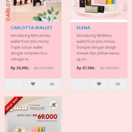
CARLOTTA WALLET
ELENA
Introducing #JHCarlotta
Introducing #JHElena
wallet from Jims Honey
wallet from Jims Honey .
Triple colour wallet
Dompet dengan design
dengan ornamen lucu
mewah dan pilihan warna
sebagai re..
yg ico..
Rp.55,000,-
Rp.116,000,-
Rp.87,500,-
Rp.125,000,-
SOLD OUT