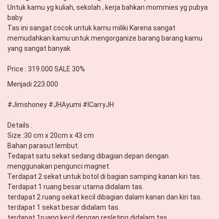
Untuk kamu yg kuliah, sekolah , kerja bahkan mommies yg pubya 
baby 

Tas ini sangat cocok untuk kamu miliki Karena sangat 
memudahkan kamu untuk mengorganize barang barang kamu 
yang sangat banyak 

Price : 319.000 SALE 30% 
Menjadi 223.000

.

#Jimshoney #JHAyumi #ICarryJH

.

Details :

Size :30 cm x 20cm x 43 cm

Bahan parasut lembut.

Tedapat satu sekat sedang dibagian depan dengan 
menggunakan pengunci magnet.

Terdapat 2 sekat untuk botol di bagian samping kanan kiri tas.

Terdapat 1 ruang besar utama didalam tas.

terdapat 2 ruang sekat kecil dibagian dalam kanan dan kiri tas. 

terdapat 1 sekat besar didalam tas.

terdapat 1ruang kecil dengan resleting didalam tas.
