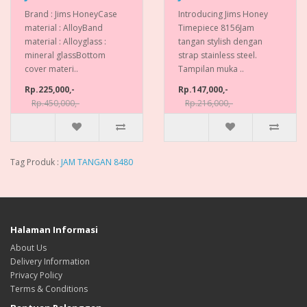
Brand : Jims HoneyCase
Introducing Jims Honey
material : AlloyBand
Timepiece 8156Jam
material : Alloyglass :
tangan stylish dengan
mineral glassBottom
strap stainless steel.
cover materi..
Tampilan muka ..
Rp.225,000,-
Rp.147,000,-
Rp.450,000,-
Rp.216,000,-
Tag Produk :
JAM TANGAN 8480
Halaman Informasi
About Us
Delivery Information
Privacy Policy
Terms & Conditions