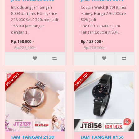
Introducing jam tangan
Couple Watch Jt 8019 Jims
8003 dari Jims HoneyPrice
Honey. Harga 276000Sale
228.000 SALE 30% menjadi
50% Jadi
158.000Jam tangan
138.000.Dapatkan Jam
dengan s..
Tangan Couple Jt 801..
Rp.158,000,-
Rp.138,000,-
Rp.228,000,-
Rp.276,000,-
SOLD OUT
SOLD OUT
JAM TANGAN 2139
JAM TANGAN 8156