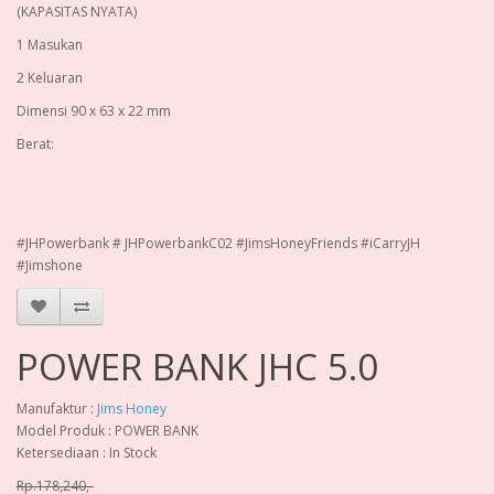
(KAPASITAS NYATA)
1 Masukan
2 Keluaran
Dimensi 90 x 63 x 22 mm
Berat:
#JHPowerbank # JHPowerbankC02 #JimsHoneyFriends #iCarryJH
#Jimshone
POWER BANK JHC 5.0
Manufaktur :
Jims Honey
Model Produk : POWER BANK
Ketersediaan : In Stock
Rp.178,240,-