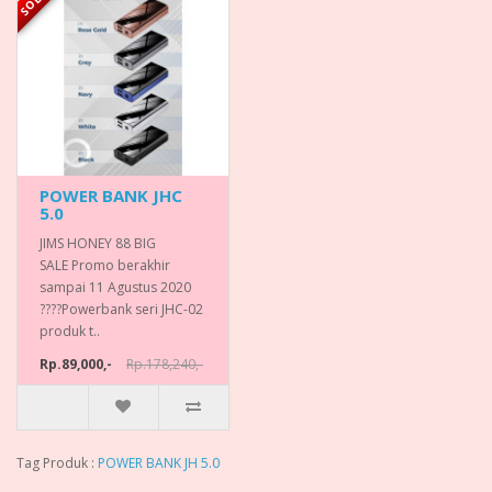
POWER BANK JHC
5.0
JIMS HONEY 88 BIG
SALE Promo berakhir
sampai 11 Agustus 2020
????Powerbank seri JHC-02
produk t..
Rp.89,000,-
Rp.178,240,-
Tag Produk :
POWER BANK JH 5.0