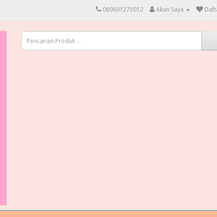
089601275012
Akun Saya
Daft