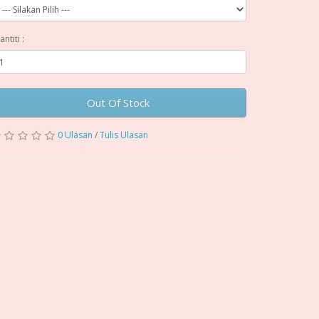
antiti :
Out Of Stock
0 Ulasan
/
Tulis Ulasan