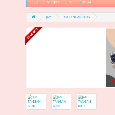
Tas
Dompet
Jam
Lainnya
Jam
JAM TANGAN 8036
SOLD OUT