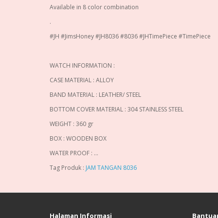
Available in 8 color combination
.
#JH #JimsHoney #JH8036 #8036 #JHTimePiece #TimePiece
WATCH INFORMATION :
CASE MATERIAL : ALLOY
BAND MATERIAL : LEATHER/ STEEL
BOTTOM COVER MATERIAL : 304 STAINLESS STEEL
WEIGHT : 360 gr
BOX : WOODEN BOX
WATER PROOF : …
Tag Produk :
JAM TANGAN 8036
Halaman Informasi
Bantua