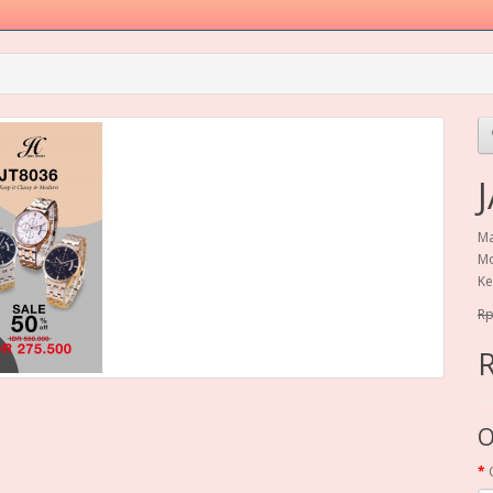
Ma
Mo
Ke
Rp
R
O