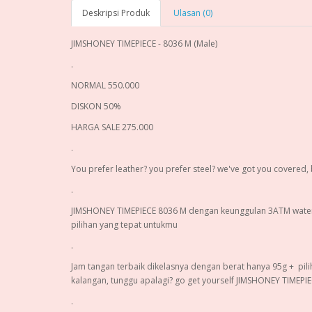
Deskripsi Produk
Ulasan (0)
JIMSHONEY TIMEPIECE - 8036 M (Male)
.
NORMAL 550.000
DISKON 50%
HARGA SALE 275.000
.
You prefer leather? you prefer steel? we've got you covered, b
.
JIMSHONEY TIMEPIECE 8036 M dengan keunggulan 3ATM waterp
pilihan yang tepat untukmu
.
Jam tangan terbaik dikelasnya dengan berat hanya 95g + pili
kalangan, tunggu apalagi? go get yourself JIMSHONEY TIMEPI
.