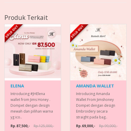
Produk Terkait
SOLD OUT
SOLD OUT
ELENA
AMANDA WALLET
Introducing #JHElena
Introducing Amanda
wallet from Jims Honey .
Wallet From Jimshoney
Dompet dengan design
Dompet dengan design
mewah dan pilihan warna
Embroidery secara
yg ico..
straight pada bag..
Rp.87,500,-
Rp.125,000,-
Rp.69,000,-
Rp.99,000,-