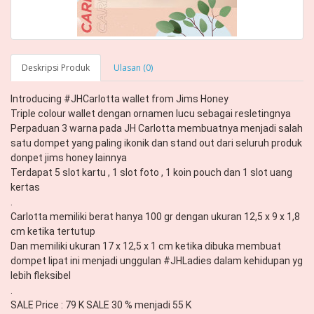
Deskripsi Produk
Ulasan (0)
Introducing #JHCarlotta wallet from Jims Honey 

Triple colour wallet dengan ornamen lucu sebagai resletingnya 

Perpaduan 3 warna pada JH Carlotta membuatnya menjadi salah 
satu dompet yang paling ikonik dan stand out dari seluruh produk 
donpet jims honey lainnya 

Terdapat 5 slot kartu , 1 slot foto , 1 koin pouch dan 1 slot uang 
kertas

.

Carlotta memiliki berat hanya 100 gr dengan ukuran 12,5 x 9 x 1,8 
cm ketika tertutup 

Dan memiliki ukuran 17 x 12,5 x 1 cm ketika dibuka membuat 
dompet lipat ini menjadi unggulan #JHLadies dalam kehidupan yg 
lebih fleksibel 

.

SALE Price : 79 K SALE 30 % menjadi 55 K 
